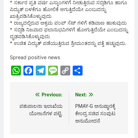
* ಸರ್ಕಾರ ಪ್ರತಿ ವರ್ಷ ಎಸ್ಕಾಂಗಳಿಗೆ ನೀಡುತ್ತಿರುವ ಸಬ್ಸಿಡಿಗೂ ಹಾಗೂ
ವಿದ್ಯುತ್ ಬಳಕೆಗೂ ಹೋಲಿಕೆ ಆಗುತ್ತಿದೆಯೇ ಎಂಬುದನ್ನು
ಖಾತ್ರಿಪಡಿಸಿಕೊಳ್ಳುವುದು
* ರಾಜ್ಯದಲ್ಲಿರುವ ಅಕ್ರಮ ಪಂಪ್ ಸೆಟ್ ಗಳಿಗೆ ಕಡಿವಾಣ ಹಾಕುವುದು
* ಸಬ್ಸಿಡಿ ನಿಜವಾದ ಫಲಾನುಭವಿಗಳಿಗೆ ಹೋಗುತ್ತಿದೆಯೇ ಎಂಬುದನ್ನು
ದೃಢಪಡಿಸಿಕೊಳ್ಳುವುದು
* ಉಚಿತ ವಿದ್ಯುತ್ ಪಡೆಯುತ್ತಿರುವ ಶ್ರೀಮಂತರನ್ನು ಪತ್ತೆ ಹಚ್ಚುವುದು.
Spread positive news
WhatsApp
Facebook
Telegram
Message
Copy
Share
Link
Previous:
Next:
Post
navigation
ಪಶುಪಾಲನಾ ಇಲಾಖೆಯ
PMAY-G ಅನುಷ್ಠಾನಕ್ಕೆ
ಯೋಜನೆಗಳ ಪಟ್ಟಿ.
ಕೇಂದ್ರ ಸಚಿವ ಸಂಪುಟ
ಅನುಮೋದನೆ