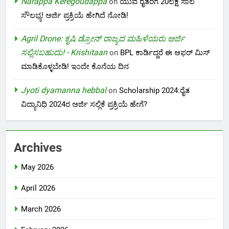
Narappa Keregoudappa
on
ಯುವ ರೈತರಿಗೆ 20ಲಕ್ಷ ಸಾಲ
ಸೌಲಭ್ಯ! ಅರ್ಜಿ ಪ್ರಕ್ರಿಯೆ ಹೇಗಿದೆ ನೋಡಿ!
Agril Drone: ಕೃಷಿ ಡ್ರೋನ್ ರಾಜ್ಯದ ಮಹಿಳೆಯರು ಅರ್ಜಿ
ಸಲ್ಲಿಸಬಹುದು! - Krishitaan
on
BPL ಕಾರ್ಡಿದ್ದರೆ ಈ ಆಫರ್ ಮಿಸ್
ಮಾಡಿಕೊಳ್ಳಬೇಡಿ! ಇಂದೇ ಕೊನೆಯ ದಿನ
Jyoti dyamanna hebbal
on
Scholarship 2024:ರೈತ
ವಿದ್ಯಾನಿಧಿ 2024ರ ಅರ್ಜಿ ಸಲ್ಲಿಕೆ ಪ್ರಕ್ರಿಯೆ ಹೇಗೆ?
Archives
May 2026
April 2026
March 2026