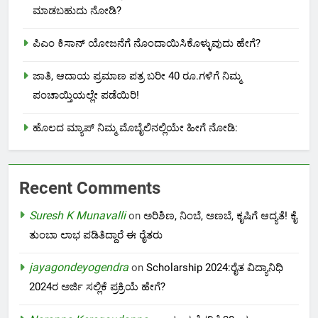
ಮಾಡಬಹುದು ನೋಡಿ?
ಪಿಎಂ ಕಿಸಾನ್ ಯೋಜನೆಗೆ ನೊಂದಾಯಿಸಿಕೊಳ್ಳುವುದು ಹೇಗೆ?
ಜಾತಿ, ಆದಾಯ ಪ್ರಮಾಣ ಪತ್ರ ಬರೀ 40 ರೂ.ಗಳಿಗೆ ನಿಮ್ಮ
ಪಂಚಾಯ್ತಿಯಲ್ಲೇ ಪಡೆಯಿರಿ!
ಹೊಲದ ಮ್ಯಾಪ್ ನಿಮ್ಮ ಮೊಬೈಲಿನಲ್ಲಿಯೇ ಹೀಗೆ ನೋಡಿ:
Recent Comments
Suresh K Munavalli
on
ಅರಿಶಿಣ, ನಿಂಬೆ, ಅಣಬೆ, ಕೃಷಿಗೆ ಆದ್ಯತೆ! ಕೈ
ತುಂಬಾ ಲಾಭ ಪಡಿತಿದ್ದಾರೆ ಈ ರೈತರು
jayagondeyogendra
on
Scholarship 2024:ರೈತ ವಿದ್ಯಾನಿಧಿ
2024ರ ಅರ್ಜಿ ಸಲ್ಲಿಕೆ ಪ್ರಕ್ರಿಯೆ ಹೇಗೆ?