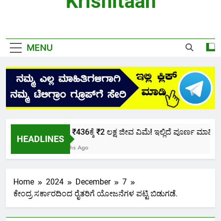
Krishitaan
MENU
ಕೇವಲ ₹436ಕ್ಕೆ ₹2 ಲಕ್ಷ ಜೀವ ವಿಮೆ! ಇಲ್ಲಿದೆ ಪೂರ್ಣ ಮಾಹಿತಿ.
HEADLINES
2 Months Ago
Home
2024
December
7
ಕೇಂದ್ರ ಸರ್ಕಾರದಿಂದ ರೈತರಿಗೆ ಯೋಜನೆಗಳ ಪಟ್ಟಿ ಬಿಡುಗಡೆ.