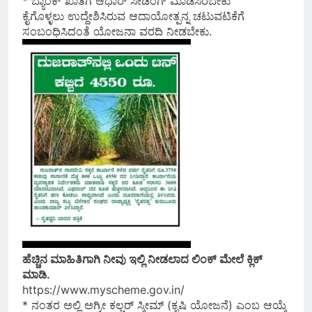
* ಬ್ಯಾಂಕ್‍ ಖಾತೆಗೆ ಆಧಾರ್‍ ಸೀಡಿಂಗ್‍ ಮಾಡಿಸಿರಬೇಕು
ಕೈಗೊಳ್ಳಲು ಉದ್ದೇಶಿಸಿರುವ ಆದಾಯೋತ್ಪನ್ನ ಚಟುವಟಿಕೆಗೆ
ಸಂಬಂಧಿಸಿದಂತೆ ಯೋಜನಾ ವರದಿ ನೀಡಬೇಕು.
ಹೆಚ್ಚಿನ ಮಾಹಿತಿಗಾಗಿ ನೀವು ಇಲ್ಲಿ ನೀಡಲಾದ ಲಿಂಕ್ ಮೇಲೆ ಕ್ಲಿಕ್
ಮಾಡಿ.
https://www.myscheme.gov.in/
* ನಂತರ ಅಲ್ಲಿ ಅಗ್ರೀ ಕಲ್ಚರ್ ಸ್ಕೀಮ್ (ಕೃಷಿ ಯೋಜನೆ) ಎಂಬ ಆಯ್ಕೆ