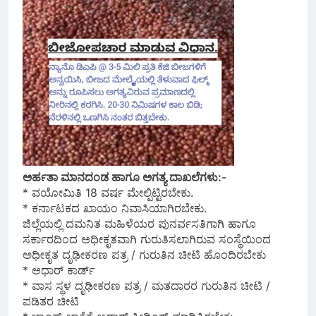
ಅರ್ಹತಾ ಮಾನದಂಡ ಹಾಗೂ ಅಗತ್ಯ ದಾಖಲೆಗಳು:-
* ವಯೋಮಿತಿ 18 ವರ್ಷ ಮೇಲ್ಪಿಟ್ಟಿರಬೇಕು.
* ಕರ್ನಾಟಕದ ಖಾಯಂ ನಿವಾಸಿಯಾಗಿರಬೇಕು.
ಜಿಲ್ಲೆಯಲ್ಲಿ ದಮನಿತ ಮಹಿಳೆಯರ ಪುನರ್ವಸತಿಗಾಗಿ ಹಾಗೂ
ಸರ್ಕಾರದಿಂದ ಅಧೀಕೃತವಾಗಿ ಗುರುತಿಸಲಾಗಿರುವ ಸಂಸ್ಥೆಯಿಂದ
ಅಧೀಕೃತ ದೃಢೀಕರಣ ಪತ್ರ / ಗುರುತಿನ ಚೀಟಿ ಹೊಂದಿರಬೇಕು
* ಆಧಾರ್‍ ಕಾರ್ಡ್
* ವಾಸ ಸ್ಥಳ ದೃಢೀಕರಣ ಪತ್ರ / ಮತದಾರರ ಗುರುತಿನ ಚೀಟಿ /
ಪಡಿತರ ಚೀಟಿ