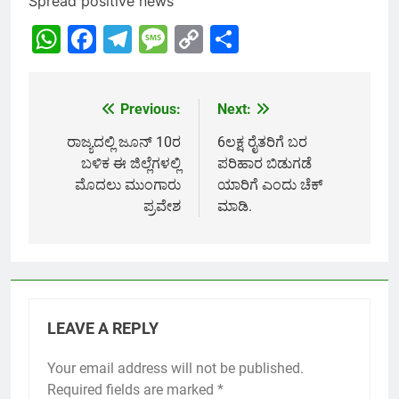
Spread positive news
WhatsApp
Facebook
Telegram
Message
Copy
Share
Link
Previous:
Next:
Post
navigation
ರಾಜ್ಯದಲ್ಲಿ ಜೂನ್ 10ರ
6ಲಕ್ಷ ರೈತರಿಗೆ ಬರ
ಬಳಿಕ ಈ ಜಿಲ್ಲೆಗಳಲ್ಲಿ
ಪರಿಹಾರ ಬಿಡುಗಡೆ
ಮೊದಲು ಮುಂಗಾರು
ಯಾರಿಗೆ ಎಂದು ಚೆಕ್
ಪ್ರವೇಶ
ಮಾಡಿ.
LEAVE A REPLY
Your email address will not be published.
Required fields are marked
*