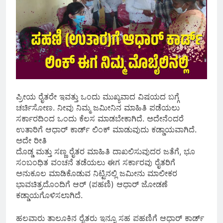
ಪ್ರೀಯ ರೈತರೇ ಇವತ್ತು ಒಂದು ಮುಖ್ಯವಾದ ವಿಷಯದ ಬಗ್ಗೆ
ಚರ್ಚಿಸೋಣ. ನೀವು ನಿಮ್ಮ ಜಮೀನಿನ ಮಾಹಿತಿ ಪಡೆಯಲು
ಸರ್ಕಾರದಿಂದ ಒಂದು ಕೆಲಸ ಮಾಡಬೇಕಾಗಿದೆ. ಅದೇನೆಂದರೆ
ಉತಾರಿಗೆ ಆಧಾರ್ ಕಾರ್ಡ್ ಲಿಂಕ್ ಮಾಡುವುದು ಕಡ್ಡಾಯವಾಗಿದೆ.
ಅದೇ ರೀತಿ
ದೊಡ್ಡ ಮತ್ತು ಸಣ್ಣ ರೈತರ ಮಾಹಿತಿ ದಾಖಲಿಸುವುದರ ಜತೆಗೆ, ಭೂ
ಸಂಬಂಧಿತ ವಂಚನೆ ತಡೆಯಲು ಈಗ ಸರ್ಕಾರವು ರೈತರಿಗೆ
ಅನುಕೂಲ ಮಾಡಿಕೊಡುವ ನಿಟ್ಟಿನಲ್ಲಿ ಜಮೀನು ಮಾಲೀಕರ
ಭಾವಚಿತ್ರದೊಂದಿಗೆ ಆರ್ (ಪಹಣಿ) ಆಧಾರ್ ಜೋಡಣೆ
ಕಡ್ಡಾಯಗೊಳಿಸಲಾಗಿದೆ.
ಹಲವಾರು ತಾಲೂಕಿನ ರೈತರು ಇನ್ನೂ ಸಹ ಪಹಣಿಗೆ ಆಧಾರ್ ಕಾರ್ಡ್