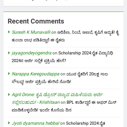
Recent Comments
Suresh K Munavalli
on
ಅರಿಶಿಣ, ನಿಂಬೆ, ಅಣಬೆ, ಕೃಷಿಗೆ ಆದ್ಯತೆ! ಕೈ
ತುಂಬಾ ಲಾಭ ಪಡಿತಿದ್ದಾರೆ ಈ ರೈತರು
jayagondeyogendra
on
Scholarship 2024:ರೈತ ವಿದ್ಯಾನಿಧಿ
2024ರ ಅರ್ಜಿ ಸಲ್ಲಿಕೆ ಪ್ರಕ್ರಿಯೆ ಹೇಗೆ?
Narappa Keregoudappa
on
ಯುವ ರೈತರಿಗೆ 20ಲಕ್ಷ ಸಾಲ
ಸೌಲಭ್ಯ! ಅರ್ಜಿ ಪ್ರಕ್ರಿಯೆ ಹೇಗಿದೆ ನೋಡಿ!
Agril Drone: ಕೃಷಿ ಡ್ರೋನ್ ರಾಜ್ಯದ ಮಹಿಳೆಯರು ಅರ್ಜಿ
ಸಲ್ಲಿಸಬಹುದು! - Krishitaan
on
BPL ಕಾರ್ಡಿದ್ದರೆ ಈ ಆಫರ್ ಮಿಸ್
ಮಾಡಿಕೊಳ್ಳಬೇಡಿ! ಇಂದೇ ಕೊನೆಯ ದಿನ
Jyoti dyamanna hebbal
on
Scholarship 2024:ರೈತ