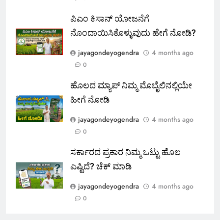
ಪಿಎಂ ಕಿಸಾನ್ ಯೋಜನೆಗೆ
ನೊಂದಾಯಿಸಿಕೊಳ್ಳುವುದು ಹೇಗೆ ನೋಡಿ?
jayagondeyogendra
4 months ago
0
ಹೊಲದ ಮ್ಯಾಪ್ ನಿಮ್ಮ ಮೊಬೈಲಿನಲ್ಲಿಯೇ
ಹೀಗೆ ನೋಡಿ
jayagondeyogendra
4 months ago
0
ಸರ್ಕಾರದ ಪ್ರಕಾರ ನಿಮ್ಮ ಒಟ್ಟು ಹೊಲ
ಎಷ್ಟಿದೆ? ಚೆಕ್ ಮಾಡಿ
jayagondeyogendra
4 months ago
0