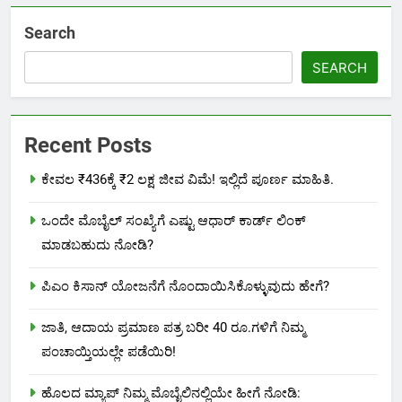
Search
SEARCH
Recent Posts
ಕೇವಲ ₹436ಕ್ಕೆ ₹2 ಲಕ್ಷ ಜೀವ ವಿಮೆ! ಇಲ್ಲಿದೆ ಪೂರ್ಣ ಮಾಹಿತಿ.
ಒಂದೇ ಮೊಬೈಲ್ ಸಂಖ್ಯೆಗೆ ಎಷ್ಟು ಆಧಾರ್ ಕಾರ್ಡ್ ಲಿಂಕ್
ಮಾಡಬಹುದು ನೋಡಿ?
ಪಿಎಂ ಕಿಸಾನ್ ಯೋಜನೆಗೆ ನೊಂದಾಯಿಸಿಕೊಳ್ಳುವುದು ಹೇಗೆ?
ಜಾತಿ, ಆದಾಯ ಪ್ರಮಾಣ ಪತ್ರ ಬರೀ 40 ರೂ.ಗಳಿಗೆ ನಿಮ್ಮ
ಪಂಚಾಯ್ತಿಯಲ್ಲೇ ಪಡೆಯಿರಿ!
ಹೊಲದ ಮ್ಯಾಪ್ ನಿಮ್ಮ ಮೊಬೈಲಿನಲ್ಲಿಯೇ ಹೀಗೆ ನೋಡಿ: