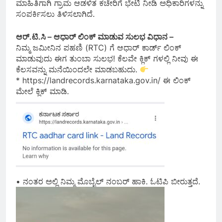
ಮಾಹಿತಿಗಾಗಿ ಗ್ರಾಮ ಆಡಳಿತ ಕಚೇರಿಗೆ ಭೇಟಿ ನೀಡಿ ಅಧಿಕಾರಿಗಳನ್ನು
ಸಂಪರ್ಕಿಸಲು ತಿಳಿಸಲಾಗಿದೆ.
ಆರ್.ಟಿ.ಸಿ – ಆಧಾರ್ ಲಿಂಕ್ ಮಾಡುವ ಸುಲಭ ವಿಧಾನ –
ನಿಮ್ಮ ಜಮೀನಿನ ಪಹಣಿ (RTC) ಗೆ ಆಧಾರ್ ಕಾರ್ಡ್ ಲಿಂಕ್
ಮಾಡುವುದು ಈಗ ತುಂಬಾ ಸುಲಭ! ಕೆಲವೇ ಕ್ಲಿಕ್ ಗಳಲ್ಲಿ ನೀವು ಈ
ಕೆಲಸವನ್ನು ಮನೆಯಿಂದಲೇ ಮಾಡಬಹುದು.
* https://landrecords.karnataka.gov.in/ ಈ ಲಿಂಕ್
ಮೇಲೆ ಕ್ಲಿಕ್ ಮಾಡಿ.
• ನಂತರ ಅಲ್ಲಿ ನಿಮ್ಮ ಮೊಬೈಲ್ ನಂಬರ್ ಹಾಕಿ. ಓಟಿಪಿ ಬೀರುತ್ತದೆ.