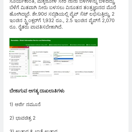
ಸೂರ್ಯಕಾಂತಿ, ಮೆಕ್ಕೆಜೋಳ ಸೇರಿ ನಾನಾ ಬೆಳೆಗಳನ್ನು ಬೆಳೆದಿದ್ದು,
ಬೆಳೆಗೆ ಮಿತವಾಗಿ ನೀರು ಬಳಸಲು ವಿನೂತನ ತಂತ್ರಜ್ಞಾನದ ಮೊರೆ
ಹೋಗಿದ್ದಾರೆ. ಶೇ.90ರ ಸಬ್ಸಿಡಿಯಲ್ಲಿ ಪೈಪ್‌ ಸೆಟ್‌ ಲಭಿಸುತ್ತಿದ್ದು, 2
ಇಂಚಿನ ಸ್ಟ್ರಿಂಕ್ಲರ್‌ಗೆ 1,932 ರೂ., 2.5 ಇಂಚಿನ ಪೈಪ್‌ಗೆ 2,070
ರೂ. ರೈತರು ಪಾವತಿಸಬೇಕಾಗಿದೆ.
ಬೇಕಾಗುವ ಅಗತ್ಯ ದಾಖಲಾತಿಗಳು
1) ಅರ್ಜಿ ನಮೂನೆ
2) ಭಾವಚಿತ್ರ 2
3) ಉತಾರ & ಖಾತೆ ಉತಾರ