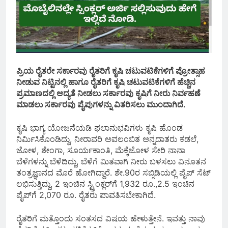
ಪ್ರಿಯ ರೈತರೇ ಸರ್ಕಾರವು ರೈತರಿಗೆ ಕೃಷಿ ಚಟುವಟಿಕೆಗಳಿಗೆ ಪ್ರೋತ್ಸಾಹ
ನೀಡುವ ನಿಟ್ಟಿನಲ್ಲಿ ಹಾಗೂ ರೈತರಿಗೆ ಕೃಷಿ ಚಟುವಟಿಕೆಗಳಿಗೆ ಹೆಚ್ಚಿನ
ಪ್ರಮಾಣದಲ್ಲಿ ಆದ್ಯತೆ ನೀಡಲು ಸರ್ಕಾರವು ಕೃಷಿಗೆ ನೀರು ನಿರ್ವಹಣೆ
ಮಾಡಲು ಸರ್ಕಾರವು ಪೈಪುಗಳನ್ನು ವಿತರಿಸಲು ಮುಂದಾಗಿದೆ.
ಕೃಷಿ ಭಾಗ್ಯ ಯೋಜನೆಯಡಿ ಫಲಾನುಭವಿಗಳು ಕೃಷಿ ಹೊಂಡ
ನಿರ್ಮಿಸಿಕೊಂಡಿದ್ದು, ನೀರಾವರಿ ಅವಲಂಬಿತ ಅನ್ನದಾತರು ಕಡಲೆ,
ಜೋಳ, ಶೇಂಗಾ, ಸೂರ್ಯಕಾಂತಿ, ಮೆಕ್ಕೆಜೋಳ ಸೇರಿ ನಾನಾ
ಬೆಳೆಗಳನ್ನು ಬೆಳೆದಿದ್ದು, ಬೆಳೆಗೆ ಮಿತವಾಗಿ ನೀರು ಬಳಸಲು ವಿನೂತನ
ತಂತ್ರಜ್ಞಾನದ ಮೊರೆ ಹೋಗಿದ್ದಾರೆ. ಶೇ.90ರ ಸಬ್ಸಿಡಿಯಲ್ಲಿ ಪೈಪ್‌ ಸೆಟ್‌
ಲಭಿಸುತ್ತಿದ್ದು, 2 ಇಂಚಿನ ಸ್ಟ್ರಿಂಕ್ಲರ್‌ಗೆ 1,932 ರೂ.,2.5 ಇಂಚಿನ
ಪೈಪ್‌ಗೆ 2,070 ರೂ. ರೈತರು ಪಾವತಿಸಬೇಕಾಗಿದೆ.
ರೈತರಿಗೆ ಮತ್ತೊಂದು ಸಂತಸದ ವಿಷಯ ಹೇಳುತ್ತೇನೆ. ಇವತ್ತು ನಾವು