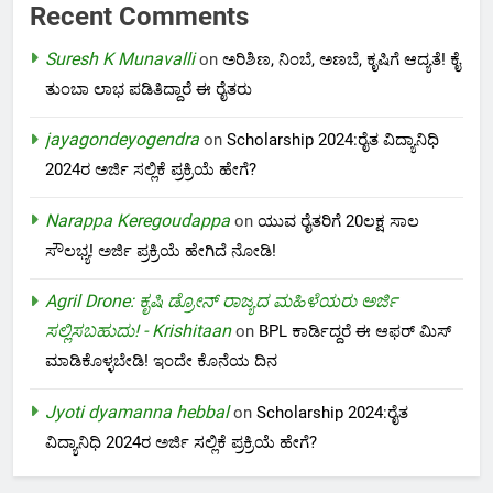
Recent Comments
Suresh K Munavalli
on
ಅರಿಶಿಣ, ನಿಂಬೆ, ಅಣಬೆ, ಕೃಷಿಗೆ ಆದ್ಯತೆ! ಕೈ
ತುಂಬಾ ಲಾಭ ಪಡಿತಿದ್ದಾರೆ ಈ ರೈತರು
jayagondeyogendra
on
Scholarship 2024:ರೈತ ವಿದ್ಯಾನಿಧಿ
2024ರ ಅರ್ಜಿ ಸಲ್ಲಿಕೆ ಪ್ರಕ್ರಿಯೆ ಹೇಗೆ?
Narappa Keregoudappa
on
ಯುವ ರೈತರಿಗೆ 20ಲಕ್ಷ ಸಾಲ
ಸೌಲಭ್ಯ! ಅರ್ಜಿ ಪ್ರಕ್ರಿಯೆ ಹೇಗಿದೆ ನೋಡಿ!
Agril Drone: ಕೃಷಿ ಡ್ರೋನ್ ರಾಜ್ಯದ ಮಹಿಳೆಯರು ಅರ್ಜಿ
ಸಲ್ಲಿಸಬಹುದು! - Krishitaan
on
BPL ಕಾರ್ಡಿದ್ದರೆ ಈ ಆಫರ್ ಮಿಸ್
ಮಾಡಿಕೊಳ್ಳಬೇಡಿ! ಇಂದೇ ಕೊನೆಯ ದಿನ
Jyoti dyamanna hebbal
on
Scholarship 2024:ರೈತ
ವಿದ್ಯಾನಿಧಿ 2024ರ ಅರ್ಜಿ ಸಲ್ಲಿಕೆ ಪ್ರಕ್ರಿಯೆ ಹೇಗೆ?