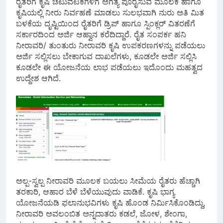
ರೈತರಿಗೆ ಕೃಷಿ ಚಟುವಟಿಕೆಗಳಿಗೆ ಅಗತ್ಯ ಪೂರೈಸುವ ಮೂಲಕ ಹಾಗೂ
ಕೃಷಿಯಲ್ಲಿ ನೀರು ನಿರ್ವಹಣೆ ಮಾಡಲು ಸುಲಭವಾಗಿ ನುರು ಅತಿ ಮಿತ‌
ಬಳಕೆಯ ದೃಷ್ಟಿಯಿಂದ ರೈತರಿಗೆ ಡ್ರಿಪ್ ಹಾಗೂ ಸ್ಪಿಂಕ್ಲರ್ ವಿತರಣೆಗೆ
ಸರ್ಕಾರದಿಂದ ಅರ್ಜಿ ಆಹ್ವಾನ ಕರೆದಿದ್ದಾರೆ. ರೈತ ಸಂಪರ್ಕ ಹನಿ
ನೀರಾವರಿ/ ತುಂತುರು ನೀರಾವರಿ ಕೃಷಿ ಉಪಕರಣಗಳನ್ನು ಪಡೆಯಲು
ಅರ್ಜಿ ಸಲ್ಲಿಸಲು ಬೇಕಾಗುವ ದಾಖಲೆಗಳು, ಕೂಡಲೇ ಅರ್ಜಿ ಸಲ್ಲಿಸಿ
ಕೂಡಲೇ ಈ ಯೋಜನೆಯ ಲಾಭ ಪಡೆಯಲು ಇದೊಂದು ಮಹತ್ವದ
ಉದ್ದೇಶ ಆಗಿದೆ.
ಅಲ್ಪ-ಸ್ವಲ್ಪ ನೀರಾವರಿ ಮೂಲಕ ಬಯಲು ಸೀಮೆಯ ರೈತರು ಹೆಚ್ಚಾಗಿ
ತರಕಾರಿ, ಆಹಾರ ಬೆಳೆ ಬೆಳೆಯುವುದು ವಾಡಿಕೆ. ಕೃಷಿ ಭಾಗ್ಯ
ಯೋಜನೆಯಡಿ ಫಲಾನುಭವಿಗಳು ಕೃಷಿ ಹೊಂಡ ನಿರ್ಮಿಸಿಕೊಂಡಿದ್ದು,
ನೀರಾವರಿ ಅವಲಂಬಿತ ಅನ್ನದಾತರು ಕಡಲೆ, ಜೋಳ, ಶೇಂಗಾ,