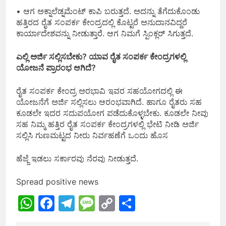
• ಆಗ ಅಕ್ನಾಲೆಡ್ನಮೆಂಟ್ ಕಾಪಿ ಬರುತ್ತದೆ. ಅದನ್ನು ತೆಗೆದುಕೊಂಡು
ಹತ್ತಿರದ ರೈತ ಸಂಪರ್ಕ ಕೇಂದ್ರದಲ್ಲಿ ಕೊಟ್ಟರೆ ಅನುದಾನವಿದ್ದರೆ
ಕಾರ್ಯಾದೇಶವನ್ನು ನೀಡುತ್ತಾರೆ. ಆಗ ನಿಮಗೆ ಸ್ಪಿಂಕ್ಲರ್ ಸಿಗುತ್ತದೆ.
ಎಲ್ಲಿ ಅರ್ಜಿ ಸಲ್ಲಿಸಬೇಕು? ಯಾವ ರೈತ ಸಂಪರ್ಕ ಕೇಂದ್ರಗಳಲ್ಲಿ
ಯೋಜನೆ ಪ್ರಾರಂಭ ಆಗಿದೆ?
ರೈತ ಸಂಪರ್ಕ ಕೇಂದ್ರ ಅರಭಾವಿ ಇವರ ಸಹಯೋಗದಲ್ಲಿ ಈ
ಯೋಜನೆಗೆ ಅರ್ಜಿ ಸಲ್ಲಿಸಲು ಆರಂಭವಾಗಿದೆ. ಹಾಗೂ ರೈತರು ಸಹ
ಕೂಡಲೇ ಇದರ ಸದುಪಯೋಗ ಪಡೆದುಕೊಳ್ಳಬೇಕು. ಕೂಡಲೇ ನೀವು
ಸಹ ನಿಮ್ಮ ಹತ್ತಿರ ರೈತ ಸಂಪರ್ಕ ಕೇಂದ್ರಗಳಲ್ಲಿ ಭೇಟಿ ನೀಡಿ ಅರ್ಜಿ
ಸಲ್ಲಿಸಿ ಗುಣಮಟ್ಟದ ನೀರು ನಿರ್ವಹಣೆಗೆ ಒಂದು ಹೊಸ
ಹೆಜ್ಜೆ ಇಡಲು ಸರ್ಕಾರವು ನೆರವು ನೀಡುತ್ತದೆ.
Spread positive news
WhatsApp
Facebook
Telegram
Message
Copy
Share
Link