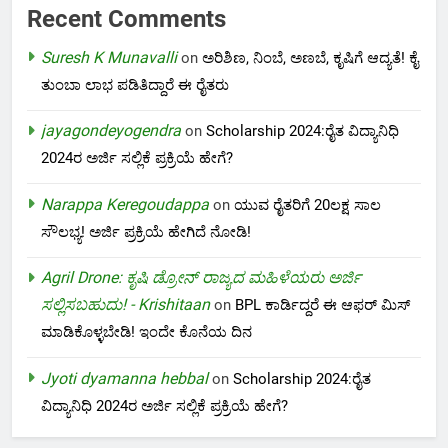
Recent Comments
Suresh K Munavalli
on
ಅರಿಶಿಣ, ನಿಂಬೆ, ಅಣಬೆ, ಕೃಷಿಗೆ ಆದ್ಯತೆ! ಕೈ
ತುಂಬಾ ಲಾಭ ಪಡಿತಿದ್ದಾರೆ ಈ ರೈತರು
jayagondeyogendra
on
Scholarship 2024:ರೈತ ವಿದ್ಯಾನಿಧಿ
2024ರ ಅರ್ಜಿ ಸಲ್ಲಿಕೆ ಪ್ರಕ್ರಿಯೆ ಹೇಗೆ?
Narappa Keregoudappa
on
ಯುವ ರೈತರಿಗೆ 20ಲಕ್ಷ ಸಾಲ
ಸೌಲಭ್ಯ! ಅರ್ಜಿ ಪ್ರಕ್ರಿಯೆ ಹೇಗಿದೆ ನೋಡಿ!
Agril Drone: ಕೃಷಿ ಡ್ರೋನ್ ರಾಜ್ಯದ ಮಹಿಳೆಯರು ಅರ್ಜಿ
ಸಲ್ಲಿಸಬಹುದು! - Krishitaan
on
BPL ಕಾರ್ಡಿದ್ದರೆ ಈ ಆಫರ್ ಮಿಸ್
ಮಾಡಿಕೊಳ್ಳಬೇಡಿ! ಇಂದೇ ಕೊನೆಯ ದಿನ
Jyoti dyamanna hebbal
on
Scholarship 2024:ರೈತ
ವಿದ್ಯಾನಿಧಿ 2024ರ ಅರ್ಜಿ ಸಲ್ಲಿಕೆ ಪ್ರಕ್ರಿಯೆ ಹೇಗೆ?