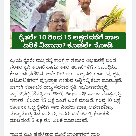
ಪ್ರೀಯ ರೈತರೇ ರಾಜ್ಯದಲ್ಲಿ ಕಾಂಗ್ರೆಸ್ ಸರ್ಕಾರ ಅಧಿಕಾರಕ್ಕೆ ಬಂದ
ನಂತರ ಕೃಷಿ ಇಲಾಖೆ ಹಾಗೂ ಇತರೆ ಇಲಾಖೆಗಳಿಗೆ ಸಂಬಂಧಿಸಿದ
ಕೆಲಸಗಳು ನಡೆದಿವೆ. ಅದೇ ರೀತಿ ಈಗ ರಾಜ್ಯದಲ್ಲಿ ಸರ್ಕಾರವು ಕೃಷಿ
ಚಟುವಟಿಕೆಗಳಿಗೆ ಪ್ರೋತ್ಸಾಹ ನೀಡುವ ನಿಟ್ಟಿನಲ್ಲಿ ಕೆಲಸ ಮಾಡುತ್ತಿವೆ.
ಹಾಗಾಗಿ ಕರ್ನಾಟಕ ರಾಜ್ಯ ಸಹಕಾರ ಕೃಷಿ ಗ್ರಾಮೀಣಾಭಿವೃದ್ಧಿ
ಬ್ಯಾಂಕ್‌ನಲ್ಲಿ (ಕೆಎಸ್ಬಿಎಆರ್‌ಡಿಬಿ) ದೀರ್ಘಾವಧಿ ಸಾಲದ ಮೊತ್ತವನ್ನು
ಸರ್ಕಾರ 10ರಿಂದ 15 ಲಕ್ಷ ರೂ.ಗೆ ಏರಿಕೆ ಮಾಡಿದೆ. ಗರಿಷ್ಠ 10 ಲಕ್ಷ
ರೂ.ತನಕ ಒಬ್ಬ ರೈತರಿಗೆ ಸಾಲ ನೀಡಲು ಮಾತ್ರ ಅವಕಾಶವಿತ್ತು.
ಮುಖ್ಯಮಂತ್ರಿ ಸಿದ್ದರಾಮಯ್ಯ ಅವರು ಬಜೆಟ್‌ನಲ್ಲಿ ಘೋಷಣೆ
ಮಾಡಿದಂತೆ 5 ಲಕ್ಷ ರೂ. ಏರಿಕೆ ಮಾಡಲಾಗಿದೆ.
ಸಾಲದ ಮಿತಿ ಹೆಚ್ಚಳವಾದ ಮೇಲೆ ಬ್ಯಾಂಕ್‌ಗಳಿಗೆ ಸಾಲ