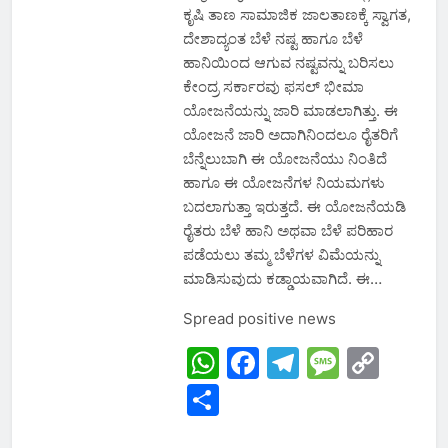
ಕೃಷಿ ತಾಣ ಸಾಮಾಜಿಕ ಜಾಲತಾಣಕ್ಕೆ ಸ್ವಾಗತ,
ದೇಶಾದ್ಯಂತ ಬೆಳೆ ನಷ್ಟ ಹಾಗೂ ಬೆಳೆ
ಹಾನಿಯಿಂದ ಆಗುವ ನಷ್ಟವನ್ನು ಬರಿಸಲು
ಕೇಂದ್ರ ಸರ್ಕಾರವು ಫಸಲ್ ಭೀಮಾ
ಯೋಜನೆಯನ್ನು ಜಾರಿ ಮಾಡಲಾಗಿತ್ತು. ಈ
ಯೋಜನೆ ಜಾರಿ ಅದಾಗಿನಿಂದಲೂ ರೈತರಿಗೆ
ಬೆನ್ನೆಲುಬಾಗಿ ಈ ಯೋಜನೆಯು ನಿಂತಿದೆ
ಹಾಗೂ ಈ ಯೋಜನೆಗಳ ನಿಯಮಗಳು
ಬದಲಾಗುತ್ತಾ ಇರುತ್ತದೆ. ಈ ಯೋಜನೆಯಡಿ
ರೈತರು ಬೆಳೆ ಹಾನಿ ಅಥವಾ ಬೆಳೆ ಪರಿಹಾರ
ಪಡೆಯಲು ತಮ್ಮ ಬೆಳೆಗಳ ವಿಮೆಯನ್ನು
ಮಾಡಿಸುವುದು ಕಡ್ಡಾಯವಾಗಿದೆ. ಈ…
Spread positive news
WhatsApp
Facebook
Telegram
Messa
Cop
Link
Share