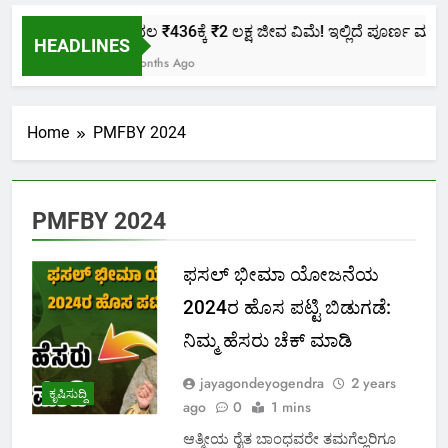
ಕೇವಲ ₹436ಕ್ಕೆ ₹2 ಲಕ್ಷ ಜೀವ ವಿಮೆ! ಇಲ್ಲಿದೆ ಪೂರ್ಣ ಮಾಹಿತಿ
HEADLINES
2 Months Ago
Home
PMFBY 2024
PMFBY 2024
ಫಸಲ್ ಭೀಮಾ ಯೋಜನೆಯ
2024ರ ಹೊಸ ಪಟ್ಟಿ ಬಿಡುಗಡೆ:
ನಿಮ್ಮ ಹೆಸರು ಚೆಕ್ ಮಾಡಿ
jayagondeyogendra
2 years
ಕೃಷಿಸುದ್ದಿ
ago
0
1 mins
ಆತ್ಮೀಯ ರೈತ ಬಾಂಧವರೇ ತಮಗೆಲ್ಲರಿಗೂ