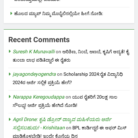
ಹೊಲದ ಮ್ಯಾಪ್ ನಿಮ್ಮ ಮೊಬೈಲಿನಲ್ಲಿಯೇ ಹೀಗೆ ನೋಡಿ:
Recent Comments
Suresh K Munavalli
on
ಅರಿಶಿಣ, ನಿಂಬೆ, ಅಣಬೆ, ಕೃಷಿಗೆ ಆದ್ಯತೆ! ಕೈ
ತುಂಬಾ ಲಾಭ ಪಡಿತಿದ್ದಾರೆ ಈ ರೈತರು
jayagondeyogendra
on
Scholarship 2024:ರೈತ ವಿದ್ಯಾನಿಧಿ
2024ರ ಅರ್ಜಿ ಸಲ್ಲಿಕೆ ಪ್ರಕ್ರಿಯೆ ಹೇಗೆ?
Narappa Keregoudappa
on
ಯುವ ರೈತರಿಗೆ 20ಲಕ್ಷ ಸಾಲ
ಸೌಲಭ್ಯ! ಅರ್ಜಿ ಪ್ರಕ್ರಿಯೆ ಹೇಗಿದೆ ನೋಡಿ!
Agril Drone: ಕೃಷಿ ಡ್ರೋನ್ ರಾಜ್ಯದ ಮಹಿಳೆಯರು ಅರ್ಜಿ
ಸಲ್ಲಿಸಬಹುದು! - Krishitaan
on
BPL ಕಾರ್ಡಿದ್ದರೆ ಈ ಆಫರ್ ಮಿಸ್
ಮಾಡಿಕೊಳ್ಳಬೇಡಿ! ಇಂದೇ ಕೊನೆಯ ದಿನ