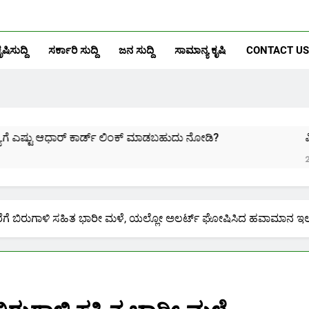
ೃಷಿಸುದ್ದಿ
ಸರ್ಕಾರಿ ಸುದ್ದಿ
ಜನ ಸುದ್ದಿ
ಸಾಮಾನ್ಯ ಕೃಷಿ
CONTACT US
ಧಾರ್ ಕಾರ್ಡ್ ಲಿಂಕ್ ಮಾಡಬಹುದು ನೋಡಿ?
ಪಿಎಂ ಕಿಸಾನ್
2 Months Ago
ರೆಗೆ ಬಿರುಗಾಳಿ ಸಹಿತ ಭಾರೀ ಮಳೆ, ಯಲ್ಲೋ ಅಲರ್ಟ್ ಘೋಷಿಸಿದ ಹವಾಮಾನ ಇ