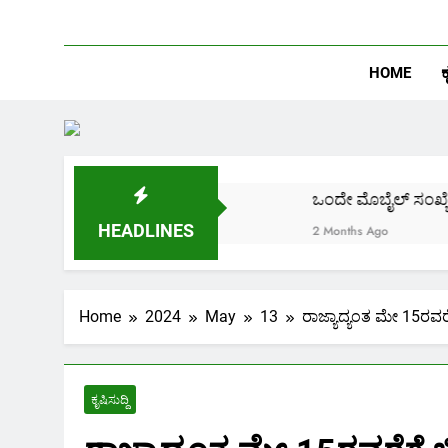
HOME
ಕ
ಿದೆ ಪೂರ್ಣ ಮಾಹಿತಿ.
ಒಂದೇ ಮೊಬೈಲ್ ಸಂಖ್ಯೆಗೆ ಎಷ್ಟು ಆ
HEADLINES
2 Months Ago
Home
2024
May
13
ರಾಜ್ಯಾದ್ಯಂತ ಮೇ 15ರವ
ಕೃಷಿಸುದ್ದಿ