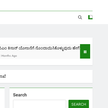
 ಯೋಜನೆಗೆ ನೊಂದಾಯಿಸಿಕೊಳ್ಳುವುದು ಹೇಗೆ?
ಜಾತಿ, ಆದಾ
2 Months A
ಲಾಖೆ
Search
SEARCH