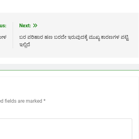
us:
Next:
ಮೇಳ
ಬರ ಪರಿಹಾರ ಹಣ ಬರದೇ ಇರುವುದಕ್ಕೆ ಮುಖ್ಯ ಕಾರಣಗಳ ಪಟ್ಟಿ
ಇಲ್ಲಿದೆ
ed fields are marked
*