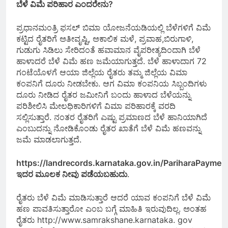
ಬೆಳೆ ವಿಮೆ ಪರಿಹಾರ ಎಂದರೇನು?
ಪ್ರಧಾನಮಂತ್ರಿ ಫಸಲ್ ಬಿಮಾ ಯೋಜನೆಯಡಿಯಲ್ಲಿ ಬೆಳೆಗಳಿಗೆ ವಿಮೆ
ಕಟ್ಟಿದ ರೈತರಿಗೆ ಅತೀವೃಷ್ಟಿ, ಅಕಾಲಿಕ ಮಳೆ, ಪ್ರವಾಹ,ಬಿರುಗಾಳಿ,
ಗುಡುಗು ಸಿಡಿಲು ಸೇರಿದಂತೆ ಹವಾಮಾನ ವೈಪರೀತ್ಯದಿಂದಾಗಿ ಬೆಳೆ
ಹಾಳಾದರೆ ಬೆಳೆ ವಿಮೆ ಹಣ ಜಮೆಯಾಗುತ್ತದೆ. ಬೆಳೆ ಹಾಳಾದಾಗ 72
ಗಂಟೆಯೊಳಗೆ ಆಯಾ ಜಿಲ್ಲೆಯ ರೈತರು ತಮ್ಮ ಜಿಲ್ಲೆಯ ವಿಮಾ
ಕಂಪನಿಗೆ ದೂರು ನೀಡಬೇಕು. ಆಗ ವಿಮಾ ಕಂಪನಿಯ ಸಿಬ್ಬಂದಿಗಳು
ದೂರು ನೀಡಿದ ರೈತರ ಜಮೀನಿಗೆ ಬಂದು ಹಾಳಾದ ಬೆಳೆಯನ್ನು
ಪರಿಶೀಲಿಸಿ ಮೇಲಧಿಕಾರಿಗಳಿಗೆ ವಿಮಾ ಪರಿಹಾರಕ್ಕೆ ವರದಿ
ಸಲ್ಲಿಸುತ್ತಾರೆ. ನಂತರ ರೈತರಿಗೆ ಎಷ್ಟು ಪ್ರಮಾಣದ ಬೆಳೆ ಹಾನಿಯಾಗಿದೆ
ಎಂಬುದನ್ನು ನೋಡಿಕೊಂಡು ರೈತರ ಖಾತೆಗೆ ಬೆಳೆ ವಿಮೆ ಹಣವನ್ನು
ಜಮೆ ಮಾಡಲಾಗುತ್ತದೆ.
https://landrecords.karnataka.gov.in/PariharaPaymen
ಇದರ ಮೂಲಕ ನೀವು ಪಡೆಯಬಹುದು
.
ರೈತರು ಬೆಳೆ ವಿಮೆ ಮಾಡಿಸುತ್ತಾರೆ ಆದರೆ ಯಾವ ಕಂಪನಿಗೆ ಬೆಳೆ ವಿಮೆ
ಹಣ ಪಾವತಿಸುತ್ತಾರೋ ಎಂಬ ಬಗ್ಗೆ ಮಾಹಿತಿ ಇರುವುದಿಲ್ಲ. ಅಂತಹ
ರೈತರು http://www.samrakshane.karnataka. gov