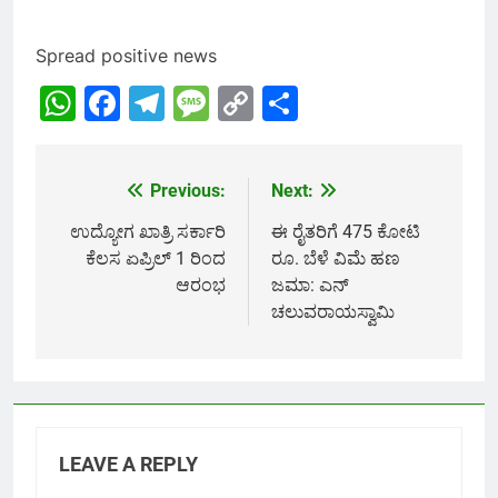
Spread positive news
WhatsApp
Facebook
Telegram
Message
Copy
Share
Link
Previous:
Next:
Post
navigation
ಉದ್ಯೋಗ ಖಾತ್ರಿ ಸರ್ಕಾರಿ
ಈ ರೈತರಿಗೆ 475 ಕೋಟಿ
ಕೆಲಸ ಏಪ್ರಿಲ್ 1 ರಿಂದ
ರೂ. ಬೆಳೆ ವಿಮೆ ಹಣ
ಆರಂಭ
ಜಮಾ: ಎನ್
ಚಲುವರಾಯಸ್ವಾಮಿ
LEAVE A REPLY