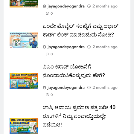
jayagondeyogendra
2 months ago
0
ಒಂದೇ ಮೊಬೈಲ್ ಸಂಖ್ಯೆಗೆ ಎಷ್ಟು ಆಧಾರ್
ಕಾರ್ಡ್ ಲಿಂಕ್ ಮಾಡಬಹುದು ನೋಡಿ?
jayagondeyogendra
2 months ago
0
ಪಿಎಂ ಕಿಸಾನ್ ಯೋಜನೆಗೆ
ನೊಂದಾಯಿಸಿಕೊಳ್ಳುವುದು ಹೇಗೆ?
jayagondeyogendra
2 months ago
0
ಜಾತಿ, ಆದಾಯ ಪ್ರಮಾಣ ಪತ್ರ ಬರೀ 40
ರೂ.ಗಳಿಗೆ ನಿಮ್ಮ ಪಂಚಾಯ್ತಿಯಲ್ಲೇ
ಪಡೆಯಿರಿ!