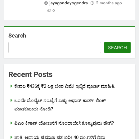
jayagondeyogendra
2 months ago
0
Search
SEARCH
Recent Posts
ಕೇವಲ ₹436ಕ್ಕೆ ₹2 ಲಕ್ಷ ಜೀವ ವಿಮೆ! ಇಲ್ಲಿದೆ ಪೂರ್ಣ ಮಾಹಿತಿ.
ಒಂದೇ ಮೊಬೈಲ್ ಸಂಖ್ಯೆಗೆ ಎಷ್ಟು ಆಧಾರ್ ಕಾರ್ಡ್ ಲಿಂಕ್
ಮಾಡಬಹುದು ನೋಡಿ?
ಪಿಎಂ ಕಿಸಾನ್ ಯೋಜನೆಗೆ ನೊಂದಾಯಿಸಿಕೊಳ್ಳುವುದು ಹೇಗೆ?
ಜಾತಿ, ಆದಾಯ ಪ್ರಮಾಣ ಪತ್ರ ಬರೀ 40 ರೂ.ಗಳಿಗೆ ನಿಮ್ಮ