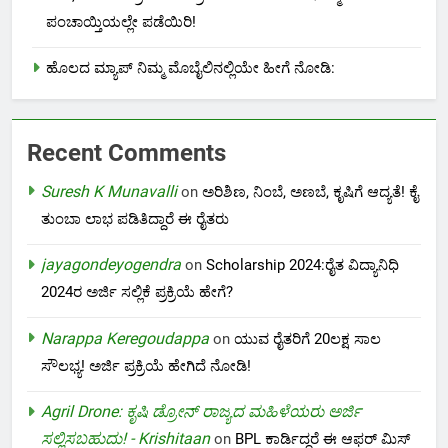
ಪಂಚಾಯ್ತಿಯಲ್ಲೇ ಪಡೆಯಿರಿ!
ಹೊಲದ ಮ್ಯಾಪ್ ನಿಮ್ಮ ಮೊಬೈಲಿನಲ್ಲಿಯೇ ಹೀಗೆ ನೋಡಿ:
Recent Comments
Suresh K Munavalli
on
ಅರಿಶಿಣ, ನಿಂಬೆ, ಅಣಬೆ, ಕೃಷಿಗೆ ಆದ್ಯತೆ! ಕೈ
ತುಂಬಾ ಲಾಭ ಪಡಿತಿದ್ದಾರೆ ಈ ರೈತರು
jayagondeyogendra
on
Scholarship 2024:ರೈತ ವಿದ್ಯಾನಿಧಿ
2024ರ ಅರ್ಜಿ ಸಲ್ಲಿಕೆ ಪ್ರಕ್ರಿಯೆ ಹೇಗೆ?
Narappa Keregoudappa
on
ಯುವ ರೈತರಿಗೆ 20ಲಕ್ಷ ಸಾಲ
ಸೌಲಭ್ಯ! ಅರ್ಜಿ ಪ್ರಕ್ರಿಯೆ ಹೇಗಿದೆ ನೋಡಿ!
Agril Drone: ಕೃಷಿ ಡ್ರೋನ್ ರಾಜ್ಯದ ಮಹಿಳೆಯರು ಅರ್ಜಿ
ಸಲ್ಲಿಸಬಹುದು! - Krishitaan
on
BPL ಕಾರ್ಡಿದ್ದರೆ ಈ ಆಫರ್ ಮಿಸ್