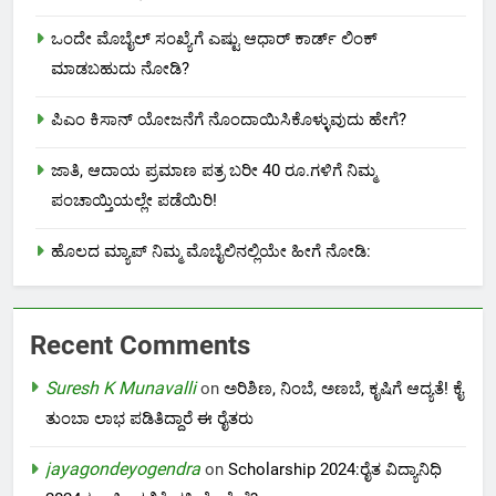
ಒಂದೇ ಮೊಬೈಲ್ ಸಂಖ್ಯೆಗೆ ಎಷ್ಟು ಆಧಾರ್ ಕಾರ್ಡ್ ಲಿಂಕ್
ಮಾಡಬಹುದು ನೋಡಿ?
ಪಿಎಂ ಕಿಸಾನ್ ಯೋಜನೆಗೆ ನೊಂದಾಯಿಸಿಕೊಳ್ಳುವುದು ಹೇಗೆ?
ಜಾತಿ, ಆದಾಯ ಪ್ರಮಾಣ ಪತ್ರ ಬರೀ 40 ರೂ.ಗಳಿಗೆ ನಿಮ್ಮ
ಪಂಚಾಯ್ತಿಯಲ್ಲೇ ಪಡೆಯಿರಿ!
ಹೊಲದ ಮ್ಯಾಪ್ ನಿಮ್ಮ ಮೊಬೈಲಿನಲ್ಲಿಯೇ ಹೀಗೆ ನೋಡಿ:
Recent Comments
Suresh K Munavalli
on
ಅರಿಶಿಣ, ನಿಂಬೆ, ಅಣಬೆ, ಕೃಷಿಗೆ ಆದ್ಯತೆ! ಕೈ
ತುಂಬಾ ಲಾಭ ಪಡಿತಿದ್ದಾರೆ ಈ ರೈತರು
jayagondeyogendra
on
Scholarship 2024:ರೈತ ವಿದ್ಯಾನಿಧಿ