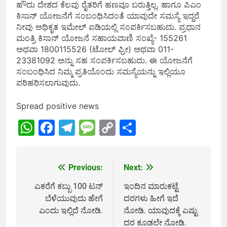
ಹೌದು ದೇಶದ ಕೆಲವು ರೈತರಿಗೆ ಹಣವೂ ಬರುತ್ತಿಲ್ಲ. ಹಾಗೂ ಪಿಎಂ
ಕಿಸಾನ್ ಯೋಜನೆಗೆ ಸಂಬಂಧಿಸಿದಂತೆ ಯಾವುದೇ ಸಮಸ್ಯೆ ಇದ್ದರೆ
ನೀವು ಅಧಿಕೃತ ಇಮೇಲ್ ಐಡಿಯಲ್ಲಿ ಸಂಪರ್ಕಿಸಬಹುದು. ಪ್ರಧಾನ
ಮಂತ್ರಿ ಕಿಸಾನ್ ಯೋಜನೆ ಸಹಾಯವಾಣಿ ಸಂಖ್ಯೆ- 155261
ಅಥವಾ 1800115526 (ಟೋಲ್ ಫ್ರೀ) ಅಥವಾ 011-
23381092 ಅನ್ನು ಸಹ ಸಂಪರ್ಕಿಸಬಹುದು. ಈ ಯೋಜನೆಗೆ
ಸಂಬಂಧಿಸಿದ ನಿಮ್ಮ ಪ್ರತಿಯೊಂದು ಸಮಸ್ಯೆಯನ್ನು ಇಲ್ಲಿಯೂ
ಪರಿಹರಿಸಲಾಗುವುದು.
Spread positive news
WhatsApp
Facebook
Telegram
Message
Copy
Share
Link
Previous:
Next:
Post
navigation
ಎಕರೆಗೆ ಕಬ್ಬು 100 ಟನ್
ಇಂದಿನ ಮಾರುಕಟ್ಟೆ
ಬೆಳೆಯುವುದು ಹೇಗೆ
ದರಗಳು ಹೀಗೆ ಇದೆ
ಎಂದು ಇಲ್ಲಿದೆ ನೋಡಿ.
ನೋಡಿ. ಯಾವುದಕ್ಕೆ ಎಷ್ಟು
ದರ ಕೂಡಲೇ ನೋಡಿ.