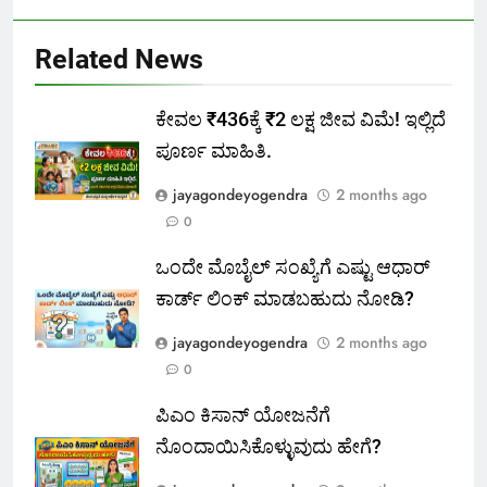
Related News
ಕೇವಲ ₹436ಕ್ಕೆ ₹2 ಲಕ್ಷ ಜೀವ ವಿಮೆ! ಇಲ್ಲಿದೆ
ಪೂರ್ಣ ಮಾಹಿತಿ.
jayagondeyogendra
2 months ago
0
ಒಂದೇ ಮೊಬೈಲ್ ಸಂಖ್ಯೆಗೆ ಎಷ್ಟು ಆಧಾರ್
ಕಾರ್ಡ್ ಲಿಂಕ್ ಮಾಡಬಹುದು ನೋಡಿ?
jayagondeyogendra
2 months ago
0
ಪಿಎಂ ಕಿಸಾನ್ ಯೋಜನೆಗೆ
ನೊಂದಾಯಿಸಿಕೊಳ್ಳುವುದು ಹೇಗೆ?