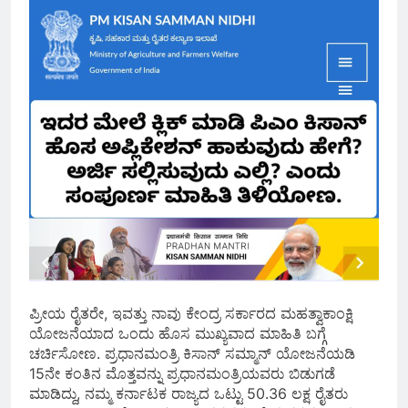
ಪ್ರೀಯ ರೈತರೇ, ಇವತ್ತು ನಾವು ಕೇಂದ್ರ ಸರ್ಕಾರದ ಮಹತ್ವಾಕಾಂಕ್ಷಿ
ಯೋಜನೆಯಾದ ಒಂದು ಹೊಸ ಮುಖ್ಯವಾದ ಮಾಹಿತಿ ಬಗ್ಗೆ
ಚರ್ಚಿಸೋಣ. ಪ್ರಧಾನಮಂತ್ರಿ ಕಿಸಾನ್ ಸಮ್ಮಾನ್ ಯೋಜನೆಯಡಿ
15ನೇ ಕಂತಿನ ಮೊತ್ತವನ್ನು ಪ್ರಧಾನಮಂತ್ರಿಯವರು ಬಿಡುಗಡೆ
ಮಾಡಿದ್ದು, ನಮ್ಮ ಕರ್ನಾಟಕ ರಾಜ್ಯದ ಒಟ್ಟು 50.36 ಲಕ್ಷ ರೈತರು