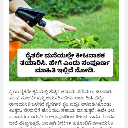
ಪ್ರಿಯ ರೈತರೇ ಕೃಷಿಯಲ್ಲಿ ಹೆಚ್ಚಿನ ಆದಾಯ ಪಡೆಯಲು ಹಲವಾರು
ಸಲಹೆ ಸೂಚನೆಗಳನ್ನು ಅನುಸರಿಸಬೇಕು. ಅದೇ ರೀತಿ ಹೆಚ್ಚಿನ
ರಾಸಾಯನಿಕ ಬಳಸದೆ ನೈಸರ್ಗಿಕ ಕೃಷಿ ಪದ್ಧತಿ ಅಳವಡಿಸಿಕೊಂಡು
ಉತ್ತಮ ಬೆಳವಣಿಗೆ ಹೊಂದಲು ಸಹಾಯ ಮಾಡುತ್ತದೆ. ಅದೇ ರೀತಿ
ವಾತಾವರಣ ಏರುಪೇರು ಆಗುವುದರಿಂದ ಕೀಟದ ಹಾಗೂ ರೋಗದ
ಬಾಧೆ ಹೆಚ್ಚಾಗುತ್ತದೆ. ಅದಕ್ಕಾಗಿ ಕೀಟಗಳ ಹತೋಟಿಗೆ ರಾಸಾಯನಿಕ