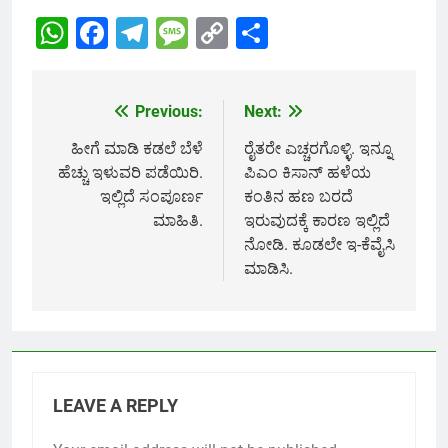
WhatsApp
Facebook
Telegram
Message
Copy
Share
Link
Previous:
Next:
Post
navigation
ಹೀಗೆ ಮಾಡಿ ಕಡಲೆ ಬೆಳೆ
ರೈತರೇ ಎಚ್ಚರಗೊಳ್ಳಿ. ಇನ್ನೂ
ಹೆಚ್ಚು ಇಳುವರಿ ಪಡೆಯಿರಿ.
ಪಿಎಂ ಕಿಸಾನ್ ಹಳೆಯ
ಇಲ್ಲಿದೆ ಸಂಪೂರ್ಣ
ಕಂತಿನ ಹಣ ಬರದೆ
ಮಾಹಿತಿ.
ಇರುವುದಕ್ಕೆ ಕಾರಣ ಇಲ್ಲಿದೆ
ನೋಡಿ. ಕೂಡಲೇ ಇ-ಕೆವೈಸಿ
ಮಾಡಿಸಿ.
LEAVE A REPLY