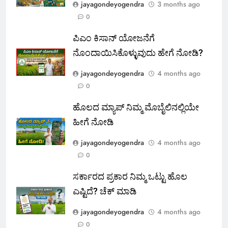
jayagondeyogendra
3 months ago
0
ಪಿಎಂ ಕಿಸಾನ್ ಯೋಜನೆಗೆ
ನೊಂದಾಯಿಸಿಕೊಳ್ಳುವುದು ಹೇಗೆ ನೋಡಿ?
jayagondeyogendra
4 months ago
0
ಹೊಲದ ಮ್ಯಾಪ್ ನಿಮ್ಮ ಮೊಬೈಲಿನಲ್ಲಿಯೇ
ಹೀಗೆ ನೋಡಿ
jayagondeyogendra
4 months ago
0
ಸರ್ಕಾರದ ಪ್ರಕಾರ ನಿಮ್ಮ ಒಟ್ಟು ಹೊಲ
ಎಷ್ಟಿದೆ? ಚೆಕ್ ಮಾಡಿ
jayagondeyogendra
4 months ago
0