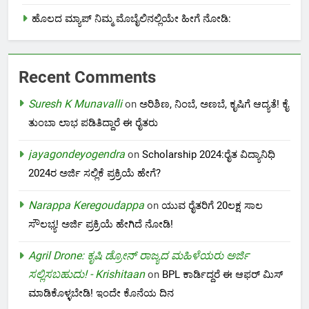
ಹೊಲದ ಮ್ಯಾಪ್ ನಿಮ್ಮ ಮೊಬೈಲಿನಲ್ಲಿಯೇ ಹೀಗೆ ನೋಡಿ:
Recent Comments
Suresh K Munavalli
on
ಅರಿಶಿಣ, ನಿಂಬೆ, ಅಣಬೆ, ಕೃಷಿಗೆ ಆದ್ಯತೆ! ಕೈ
ತುಂಬಾ ಲಾಭ ಪಡಿತಿದ್ದಾರೆ ಈ ರೈತರು
jayagondeyogendra
on
Scholarship 2024:ರೈತ ವಿದ್ಯಾನಿಧಿ
2024ರ ಅರ್ಜಿ ಸಲ್ಲಿಕೆ ಪ್ರಕ್ರಿಯೆ ಹೇಗೆ?
Narappa Keregoudappa
on
ಯುವ ರೈತರಿಗೆ 20ಲಕ್ಷ ಸಾಲ
ಸೌಲಭ್ಯ! ಅರ್ಜಿ ಪ್ರಕ್ರಿಯೆ ಹೇಗಿದೆ ನೋಡಿ!
Agril Drone: ಕೃಷಿ ಡ್ರೋನ್ ರಾಜ್ಯದ ಮಹಿಳೆಯರು ಅರ್ಜಿ
ಸಲ್ಲಿಸಬಹುದು! - Krishitaan
on
BPL ಕಾರ್ಡಿದ್ದರೆ ಈ ಆಫರ್ ಮಿಸ್
ಮಾಡಿಕೊಳ್ಳಬೇಡಿ! ಇಂದೇ ಕೊನೆಯ ದಿನ