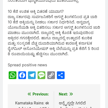
ನಿರಂತರವಾಗಿ ಪೂರೈಕೆಯಾಗುವುದು ಖಾತರಿಯಾಗಿಲ್ಲ.
10 ಕೆಜಿ ಉಚಿತ ಅಕ್ಕಿ ವಿತರಣೆ ಯಾವಾಗ?
ರಾಜ್ಯ ಸರ್ಕಾರವು ಸಾರ್ವಜನಿಕರಿಗೆ ಅಗಸ್ಟ್ ತಿಂಗಳಿನಿಂದ ಪ್ರತಿ ಬಾರಿ
10 ಕೆಜಿ ಅಕ್ಕಿಯನ್ನು ನೀಡಲು ಸರ್ಕಾರ ನಿರ್ಧರಿಸಿದೆ. ಅನ್ನಭಾಗ್ಯ
ಯೋಜನೆಯಡಿ ಅಕ್ಕಿ ವಿತರಿಸಲು ಸರ್ಕಾರ ಅಗಸ್ಟ್ ತಿಂಗಳಿನಿಂದ ಜಾರಿ
ಮಾಡಲು ಮುಂದಾಗಿದೆ. ರಾಜ್ಯದಲ್ಲಿ ಅಕ್ಕಿ ಕೊರತೆ ಇರುವುದರಿಂದ
ಅಕ್ಕಿದರ ಗಗನಕ್ಕೇರಲಿದೆ. ಹಾಗೂ ರಾಜ್ಯದಲ್ಲಿ ಉತ್ಪಾದನೆ ಕುಂಠಿತ
ಮತ್ತು ಸಂಸ್ಕರಣೆ ವೆಚ್ಚ ದುಬಾರಿಯಾಗಿರುವ ಕಾರಣಕ್ಕೆ ಕರ್ನಾಟಕ
ರೈಸ್‌ಮಿಲ್ ಅಸೋಸಿಯೇಷನ್‌ ಅಕ್ಕಿ ಬೆಲೆಯನ್ನು ಪ್ರತಿ ಕೆಜಿಗೆ 5 ರಿಂದ
8 ರೂಪಾಯಿಯಷ್ಟು ಹೆಚ್ಚಿಸಲು ಮುಂದಾಗಿದೆ.
Spread positive news
WhatsApp
Facebook
Telegram
Message
Copy
Share
Link
Previous:
Next:
Post
navigation
Karnataka Rains: ಈ
ಆನ್ಲೈನ್ನಲ್ಲೇ ಸಿಗಲಿದೆ