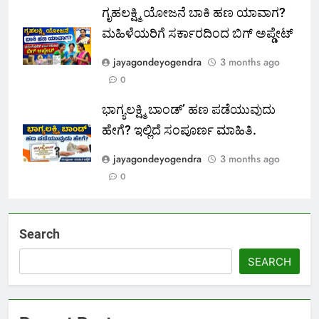
ಗೃಹಲಕ್ಷ್ಮಿ ಯೋಜನೆ ಬಾಕಿ ಹಣ ಯಾವಾಗ?
ಮಹಿಳೆಯರಿಗೆ ಸರ್ಕಾರದಿಂದ ಬಿಗ್ ಅಪ್ಡೇಟ್
jayagondeyogendra
3 months ago
0
ಭಾಗ್ಯಲಕ್ಷ್ಮಿ ಬಾಂಡ್’ ಹಣ ಪಡೆಯುವುದು
ಹೇಗೆ? ಇಲ್ಲಿದೆ ಸಂಪೂರ್ಣ ಮಾಹಿತಿ.
jayagondeyogendra
3 months ago
0
Search
SEARCH