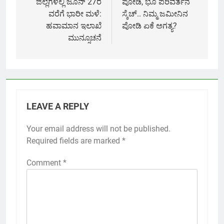
ಜಿಲ್ಲೆಗಳಲ್ಲಿ ಜೂನ್ 27ರ
ಪೋಡಿ, ಭೂ ಪರಿವರ್ತನೆ
ವರೆಗೆ ಭಾರೀ ಮಳೆ:
ಸ್ಕೆಚ್.. ನಿಮ್ಮ ಜಮೀನಿನ
ಹವಾಮಾನ ಇಲಾಖೆ
ಪೋಡಿ ಏಕೆ ಅಗತ್ಯ?
ಮುನ್ಸೂಚನೆ
LEAVE A REPLY
Your email address will not be published.
Required fields are marked
*
Comment
*