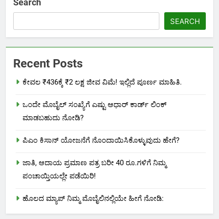
Search
SEARCH
Recent Posts
ಕೇವಲ ₹436ಕ್ಕೆ ₹2 ಲಕ್ಷ ಜೀವ ವಿಮೆ! ಇಲ್ಲಿದೆ ಪೂರ್ಣ ಮಾಹಿತಿ.
ಒಂದೇ ಮೊಬೈಲ್ ಸಂಖ್ಯೆಗೆ ಎಷ್ಟು ಆಧಾರ್ ಕಾರ್ಡ್ ಲಿಂಕ್
ಮಾಡಬಹುದು ನೋಡಿ?
ಪಿಎಂ ಕಿಸಾನ್ ಯೋಜನೆಗೆ ನೊಂದಾಯಿಸಿಕೊಳ್ಳುವುದು ಹೇಗೆ?
ಜಾತಿ, ಆದಾಯ ಪ್ರಮಾಣ ಪತ್ರ ಬರೀ 40 ರೂ.ಗಳಿಗೆ ನಿಮ್ಮ
ಪಂಚಾಯ್ತಿಯಲ್ಲೇ ಪಡೆಯಿರಿ!
ಹೊಲದ ಮ್ಯಾಪ್ ನಿಮ್ಮ ಮೊಬೈಲಿನಲ್ಲಿಯೇ ಹೀಗೆ ನೋಡಿ: