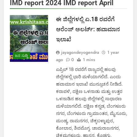
IMD report 2024 IMD report April
ಈ ಜಿಲ್ಲೆಗಳಲ್ಲಿ ಏ.18 ರವರೆಗೆ
ಆರೆಂಜ್ ಅಲರ್ಟ್: ಹವಾಮಾನ
ಇಲಾಖೆ
jayagondeyogendra
1 year
ಜನ ಸುದ್ದಿ
ago
0
1 mins
ಏಪ್ರಿಲ್ 18 ರವರೆಗೆ ರಾಜ್ಯದಲ್ಲಿ ಹಲವು
ಜಿಲ್ಲೆಗಳಲ್ಲಿ ಭಾರಿ ಮಳೆಯಾಗಲಿದೆ. ಎಂದು
ಹವಾಮಾನ ಇಲಾಖೆ ಮುನ್ಸೂಚನೆ ನೀಡಿದೆ.
ಕರಾವಳಿ, ದಕ್ಷಿಣ ಒಳನಾಡು ಮತ್ತು ಉತ್ತರ
ಒಳನಾಡಿನ ಹಲವು ಜಿಲ್ಲೆಗಳಲ್ಲಿ ಸಾಧಾರಣ
ಮಳೆಯಾಗಲಿದೆ. ದಕ್ಷಿಣ ಕನ್ನಡ, ಬೆಂಗಳೂರು
ನಗರ, ಬೆಂಗಳೂರು ಗ್ರಾಮಾಂತರ, ಮೈಸೂರು,
ಮಂಡ್ಯ, ರಾಮನಗರ, ಚಿಕ್ಕಬಳ್ಳಾಪುರ,
ಕೋಲಾರ, ಶಿವಮೊಗ್ಗ. ಚಾಮರಾಜನಗರ,
ಚಿಕ್ಕಮಗಳೂರು, ಹಾಸನ, ಕೊಡಗು,