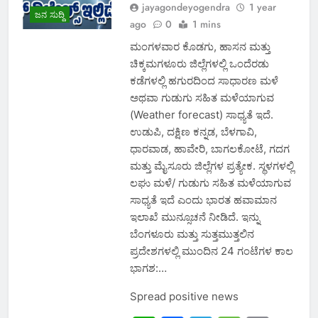
jayagondeyogendra
1 year
ಜನ ಸುದ್ದಿ
ago
0
1 mins
ಮಂಗಳವಾರ ಕೊಡಗು, ಹಾಸನ ಮತ್ತು
ಚಿಕ್ಕಮಗಳೂರು ಜಿಲ್ಲೆಗಳಲ್ಲಿ ಒಂದೆರಡು
ಕಡೆಗಳಲ್ಲಿ ಹಗುರದಿಂದ ಸಾಧಾರಣ ಮಳೆ
ಅಥವಾ ಗುಡುಗು ಸಹಿತ ಮಳೆಯಾಗುವ
(Weather forecast) ಸಾಧ್ಯತೆ ಇದೆ.
ಉಡುಪಿ, ದಕ್ಷಿಣ ಕನ್ನಡ, ಬೆಳಗಾವಿ,
ಧಾರವಾಡ, ಹಾವೇರಿ, ಬಾಗಲಕೋಟೆ, ಗದಗ
ಮತ್ತು ಮೈಸೂರು ಜಿಲ್ಲೆಗಳ ಪ್ರತ್ಯೇಕ. ಸ್ಥಳಗಳಲ್ಲಿ
ಲಘು ಮಳೆ/ ಗುಡುಗು ಸಹಿತ ಮಳೆಯಾಗುವ
ಸಾಧ್ಯತೆ ಇದೆ ಎಂದು ಭಾರತ ಹವಾಮಾನ
ಇಲಾಖೆ ಮುನ್ಸೂಚನೆ ನೀಡಿದೆ. ಇನ್ನು
ಬೆಂಗಳೂರು ಮತ್ತು ಸುತ್ತಮುತ್ತಲಿನ
ಪ್ರದೇಶಗಳಲ್ಲಿ ಮುಂದಿನ 24 ಗಂಟೆಗಳ ಕಾಲ
ಭಾಗಶ:…
Spread positive news