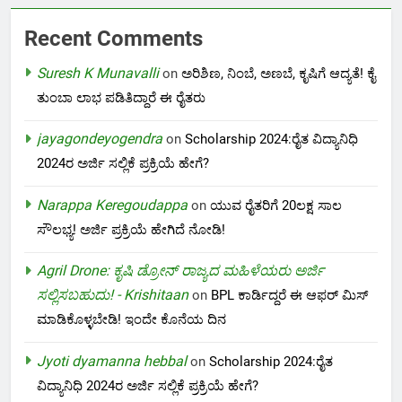
Recent Comments
Suresh K Munavalli
on
ಅರಿಶಿಣ, ನಿಂಬೆ, ಅಣಬೆ, ಕೃಷಿಗೆ ಆದ್ಯತೆ! ಕೈ
ತುಂಬಾ ಲಾಭ ಪಡಿತಿದ್ದಾರೆ ಈ ರೈತರು
jayagondeyogendra
on
Scholarship 2024:ರೈತ ವಿದ್ಯಾನಿಧಿ
2024ರ ಅರ್ಜಿ ಸಲ್ಲಿಕೆ ಪ್ರಕ್ರಿಯೆ ಹೇಗೆ?
Narappa Keregoudappa
on
ಯುವ ರೈತರಿಗೆ 20ಲಕ್ಷ ಸಾಲ
ಸೌಲಭ್ಯ! ಅರ್ಜಿ ಪ್ರಕ್ರಿಯೆ ಹೇಗಿದೆ ನೋಡಿ!
Agril Drone: ಕೃಷಿ ಡ್ರೋನ್ ರಾಜ್ಯದ ಮಹಿಳೆಯರು ಅರ್ಜಿ
ಸಲ್ಲಿಸಬಹುದು! - Krishitaan
on
BPL ಕಾರ್ಡಿದ್ದರೆ ಈ ಆಫರ್ ಮಿಸ್
ಮಾಡಿಕೊಳ್ಳಬೇಡಿ! ಇಂದೇ ಕೊನೆಯ ದಿನ
Jyoti dyamanna hebbal
on
Scholarship 2024:ರೈತ
ವಿದ್ಯಾನಿಧಿ 2024ರ ಅರ್ಜಿ ಸಲ್ಲಿಕೆ ಪ್ರಕ್ರಿಯೆ ಹೇಗೆ?