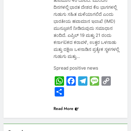
ತಾಪಮಾನ 40 ದಾಟಿದೆ. ಮುಂದಿನ
ದಿನಗಳಲ್ಲಿ ಭಾರತ ದೇಶದ ಕೆಲ ಭಾಗಗಳಲ್ಲಿ
ಗುಡುಗು ಸಹಿತ ಮಳೆಯಾಗಲಿದೆ ಎಂದು
ಭಾರತೀಯ ಹವಾಮಾನ ಇಲಾಖೆ (IMD)
ಮುನ್ಸೂಚನೆ ನೀಡಿರುವುದು ಸಮಾಧಾನ
ತಂದಿದೆ. ಏಪ್ರಿಲ್ 19 ಮತ್ತು 21 ರಂದು
ಕರ್ನಾಟಕದ ಕರಾವಳಿ, ಉತ್ತರ ಒಳನಾಡು
ಮತ್ತು ದಕ್ಷಿಣ ಒಳನಾಡಿನ ಪ್ರತ್ಯೇಕ ಸ್ಥಳಗಳಲ್ಲಿ
ಗುಡುಗು ಮತ್ತು…
Spread positive news
WhatsApp
Facebook
Telegram
Messa
Cop
Link
Share
Read More