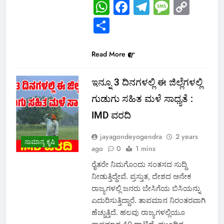
WhatsApp
Facebook
Telegram
Messa
Cop
Link
Share
Read More
ಇನ್ನೂ 3 ದಿನಗಳಲ್ಲಿ ಈ ಜಿಲ್ಲೆಗಳಲ್ಲಿ
ಗುಡುಗು ಸಹಿತ ಮಳೆ ಸಾಧ್ಯತೆ :
IMD ವರದಿ
jayagondeyogendra
2 years
ಸಾಮಾನ್ಯ ಕೃಷಿ
ago
0
1 mins
ರೈತರೇ ನಿಮಗೊಂದು ಸಂತಸದ ಸುದ್ದಿ
ನೀಡುತ್ತಿದ್ದೇವೆ. ಪ್ರಸ್ತುತ, ದೇಶದ ಅನೇಕ
ರಾಜ್ಯಗಳಲ್ಲಿ ಜನರು ಬೇಸಿಗೆಯ ಬಿಸಿಯನ್ನು
ಎದುರಿಸುತ್ತಿದ್ದಾರೆ. ತಾಪಮಾನ ನಿರಂತರವಾಗಿ
ಹೆಚ್ಚುತ್ತಿದೆ. ಹಲವು ರಾಜ್ಯಗಳಲ್ಲಿಯೂ